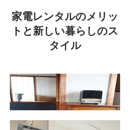
コ
ン
家電レンタルのメリッ
テ
トと新しい暮らしのス
ン
ツ
タイル
へ
ス
新
キ
し
ッ
い
プ
暮
ら
し
を
彩
る、