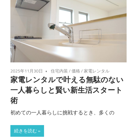
便
利
で
ス
マ
ー
ト
な
2025年11月30日
住宅内装
/
価格
/
家電レンタル
選
家電レンタルで叶える無駄のない
択
一人暮らしと賢い新生活スタート
肢
術
を
あ
初めての一人暮らしに挑戦するとき、多くの
な
た
続きを読む
に。